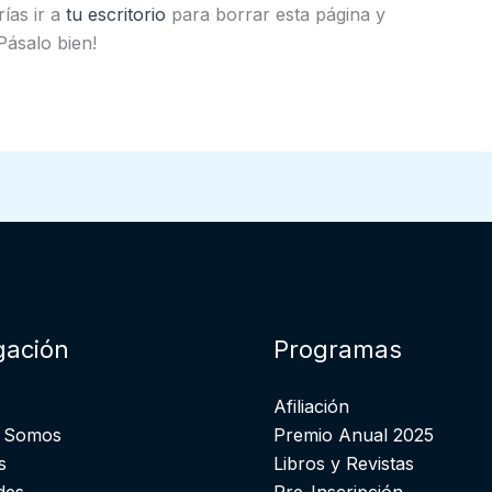
ías ir a
tu escritorio
para borrar esta página y
Pásalo bien!
ación
Programas
Afiliación
s Somos
Premio Anual 2025
s
Libros y Revistas
des
Pre-Inscripción