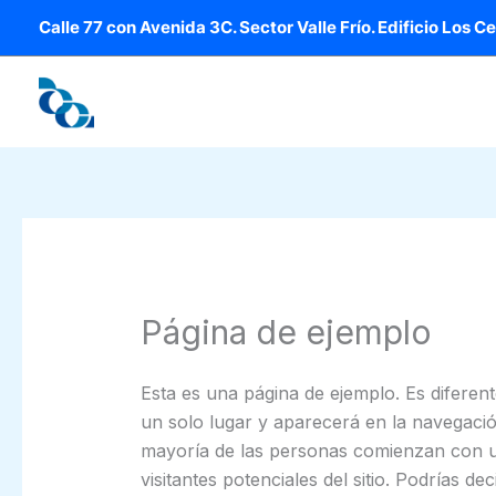
Ir
Calle 77 con Avenida 3C. Sector Valle Frío. Edificio Los C
al
contenido
Inicio
Artículos
Quienes Somos
Página de ejemplo
Esta es una página de ejemplo. Es difere
un solo lugar y aparecerá en la navegación
mayoría de las personas comienzan con u
visitantes potenciales del sitio. Podrías deci