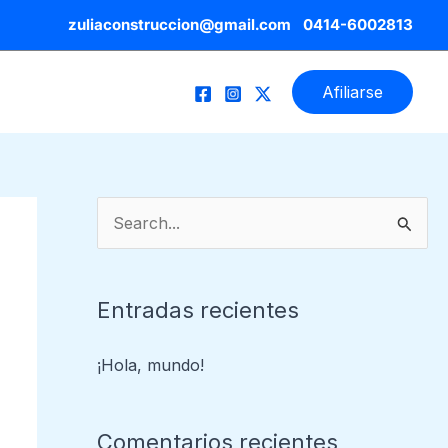
zuliaconstruccion@gmail.com
0414-6002813
ciones
Novedades
Afiliarse
B
u
s
Entradas recientes
c
a
¡Hola, mundo!
r
:
Comentarios recientes