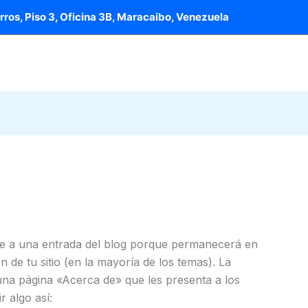
erros, Piso 3, Oficina 3B, Maracaibo, Venezuela
Directorio Comercial
Afiliación
Premio
Publica
nte a una entrada del blog porque permanecerá en
 de tu sitio (en la mayoría de los temas). La
na página «Acerca de» que les presenta a los
r algo así: